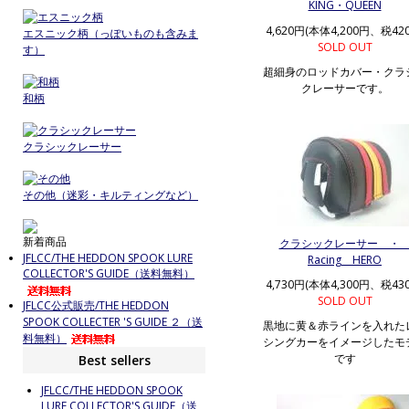
KING・QUEEN
4,620円(本体4,200円、税42
エスニック柄（っぽいものも含みま
SOLD OUT
す）
超細身のロッドカバー・クラ
クレーサーです。
和柄
クラシックレーサー
その他（迷彩・キルティングなど）
新着商品
クラシックレーサー 
JFLCC/THE HEDDON SPOOK LURE
Racing HERO
COLLECTOR'S GUIDE（送料無料）
4,730円(本体4,300円、税43
SOLD OUT
JFLCC公式販売/THE HEDDON
SPOOK COLLECTER 'S GUIDE ２（送
黒地に黄＆赤ラインを入れた
料無料）
シングカーをイメージしたモ
です
Best sellers
JFLCC/THE HEDDON SPOOK
LURE COLLECTOR'S GUIDE（送