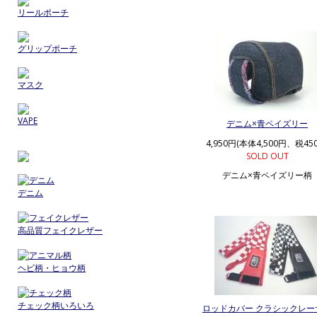
リールポーチ
グリップポーチ
マスク
VAPE
デニム×青ペイズリー
4,950円(本体4,500円、税45
SOLD OUT
デニム×青ペイズリー柄
デニム
高品質フェイクレザー
ヘビ柄・ヒョウ柄
チェック柄いろいろ
ロッドカバー クラシックレー