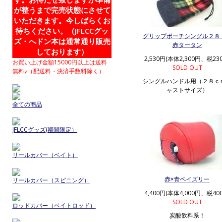
が整うまで完売状態にさせて
いただきます。今しばらくお
待ちください。（JFLCCグッ
グリップポーチシングル２８
ズ・へドン本は通常通り販売
赤タータン
しております）
2,530円(本体2,300円、税23
お買い上げ金額15000円以上は送料
SOLD OUT
無料♪（配送料・決済手数料除く）
シングルハンドル用（２８ｃ
ャストサイズ）
全ての商品
JFLCCグッズ(期間限定）
リールカバー（ベイト）
赤×青ペイズリー
リールカバー（スピニング）
4,400円(本体4,000円、税40
SOLD OUT
ロッドカバー（ベイトロッド）
炭酸飲料系！