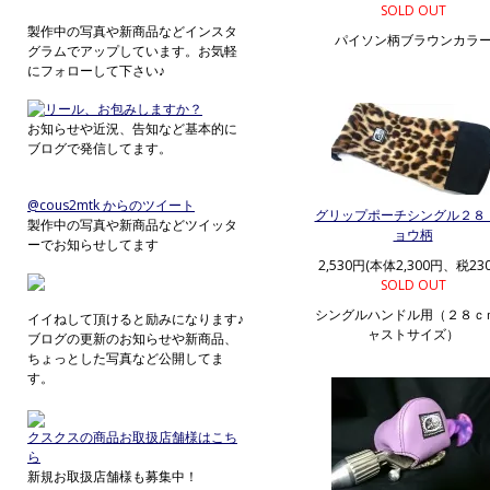
SOLD OUT
製作中の写真や新商品などインスタ
パイソン柄ブラウンカラ
グラムでアップしています。お気軽
にフォローして下さい♪
お知らせや近況、告知など基本的に
ブログで発信してます。
@cous2mtk からのツイート
グリップポーチシングル２８
製作中の写真や新商品などツイッタ
ョウ柄
ーでお知らせしてます
2,530円(本体2,300円、税23
SOLD OUT
シングルハンドル用（２８ｃ
イイねして頂けると励みになります♪
ャストサイズ）
ブログの更新のお知らせや新商品、
ちょっとした写真など公開してま
す。
クスクスの商品お取扱店舗様はこち
ら
新規お取扱店舗様も募集中！