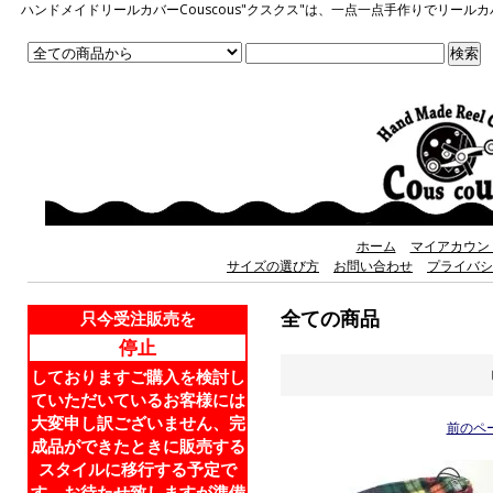
ハンドメイドリールカバーCouscous"クスクス"は、一点一点手作りでリ
ホーム
マイアカウン
サイズの選び方
お問い合わせ
プライバシ
全ての商品
只今受注販売を
停止
しておりますご購入を検討し
ていただいているお客様には
大変申し訳ございません、完
前のペ
成品ができたときに販売する
スタイルに移行する予定で
す。お待たせ致しますが準備