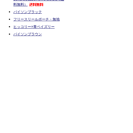
料無料）
パイソンブラック
フリースリールポーチ・無地
ヒッコリー×青ペイズリー
パイソンブラウン