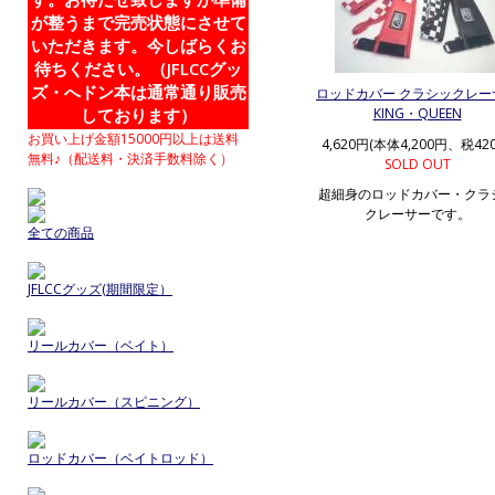
が整うまで完売状態にさせて
いただきます。今しばらくお
待ちください。（JFLCCグッ
ズ・へドン本は通常通り販売
ロッドカバー クラシックレー
しております）
KING・QUEEN
お買い上げ金額15000円以上は送料
4,620円(本体4,200円、税42
無料♪（配送料・決済手数料除く）
SOLD OUT
超細身のロッドカバー・クラ
クレーサーです。
全ての商品
JFLCCグッズ(期間限定）
リールカバー（ベイト）
リールカバー（スピニング）
ロッドカバー（ベイトロッド）