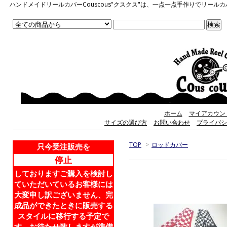
ハンドメイドリールカバーCouscous"クスクス"は、一点一点手作りでリ
ホーム
マイアカウン
サイズの選び方
お問い合わせ
プライバシ
TOP
>
ロッドカバー
只今受注販売を
停止
しておりますご購入を検討し
ていただいているお客様には
大変申し訳ございません、完
成品ができたときに販売する
スタイルに移行する予定で
す。お待たせ致しますが準備