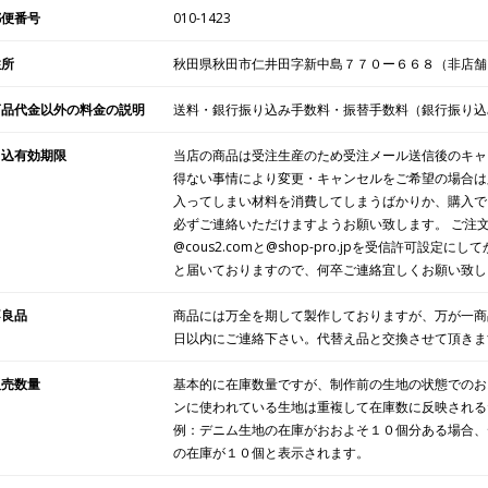
郵便番号
010-1423
住所
秋田県秋田市仁井田字新中島７７０ー６６８（非店舗
商品代金以外の料金の説明
送料・銀行振り込み手数料・振替手数料（銀行振り込
申込有効期限
当店の商品は受注生産のため受注メール送信後のキャ
得ない事情により変更・キャンセルをご希望の場合は
入ってしまい材料を消費してしまうばかりか、購入で
必ずご連絡いただけますようお願い致します。 ご注
@cous2.comと@shop-pro.jpを受信許可設
と届いておりますので、何卒ご連絡宜しくお願い致し
不良品
商品には万全を期して製作しておりますが、万が一商
日以内にご連絡下さい。代替え品と交換させて頂きま
販売数量
基本的に在庫数量ですが、制作前の生地の状態でのお
ンに使われている生地は重複して在庫数に反映される
例：デニム生地の在庫がおおよそ１０個分ある場合、
の在庫が１０個と表示されます。