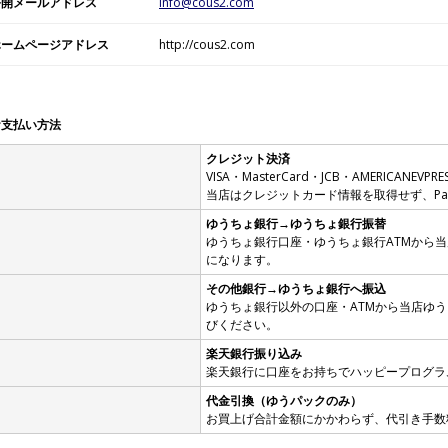
公開メールアドレス
info@cous2.com
ホームページアドレス
http://cous2.com
お支払い方法
クレジット決済
VISA・MasterCard・JCB・AMERICANEVPRE
当店はクレジットカード情報を取得せず、Pa
ゆうちょ銀行→ゆうちょ銀行振替
ゆうちょ銀行口座・ゆうちょ銀行ATMから
になります。
その他銀行→ゆうちょ銀行へ振込
ゆうちょ銀行以外の口座・ATMから当店ゆ
びください。
楽天銀行振り込み
楽天銀行に口座をお持ちでハッピープログラ
代金引換（ゆうパックのみ）
お買上げ合計金額にかかわらず、代引き手数