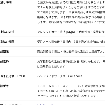
引渡し時期
ご注文からお届けまでの日数は時期により異なります
て１ヶ月以上お待ち頂くこともございますのでご了承
てご案内しております。 ※在庫商品と通常受注制作
納期となります。 ※予約販売の商品が含まれる場合
します。同時発送をご希望でない場合は別々にご注文
お支払い方法
クレジットカード決済(paypal)・代金引換・楽天
お支払い期限
受注メール送信後７日以内（7日を過ぎる場合はご連
返品期限
商品到着後７日以内 ※ご使用後の返品はご遠慮下さ
返品送料
お客様都合の返品は基本的にお受け致しかねます。 
は当店負担と致します。
屋号またはサービス名
ハンドメイドワークス Cous cous
電話番号
０８０－５６３０－４７０３ （SEO対策や販売促
くコールを鳴らしても出られ無い場合が有りますので
ッセージ頂けましたら後ほど折返しいたします））