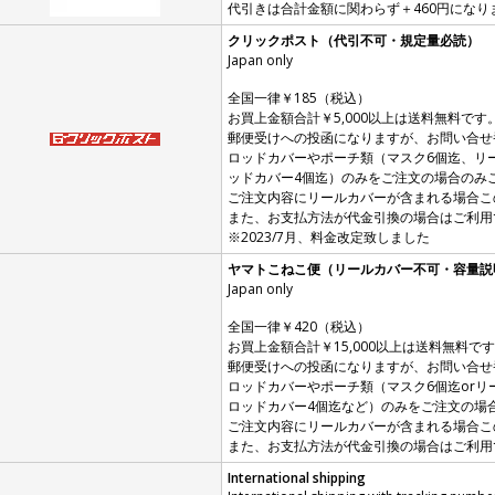
代引きは合計金額に関わらず＋460円になり
クリックポスト（代引不可・規定量必読）
Japan only
全国一律￥185（税込）
お買上金額合計￥5,000以上は送料無料です
郵便受けへの投函になりますが、お問い合せ
ロッドカバーやポーチ類（マスク6個迄、リ
ッドカバー4個迄）のみをご注文の場合のみ
ご注文内容にリールカバーが含まれる場合こ
また、お支払方法が代金引換の場合はご利用
※2023/7月、料金改定致しました
ヤマトこねこ便（リールカバー不可・容量説
Japan only
全国一律￥420（税込）
お買上金額合計￥15,000以上は送料無料で
郵便受けへの投函になりますが、お問い合せ
ロッドカバーやポーチ類（マスク6個迄orリー
ロッドカバー4個迄など）のみをご注文の場
ご注文内容にリールカバーが含まれる場合こ
また、お支払方法が代金引換の場合はご利用
International shipping