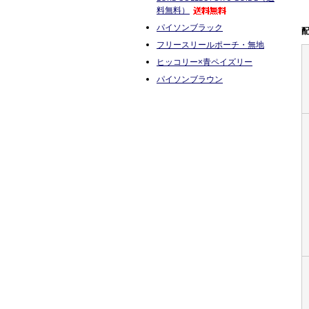
料無料）
パイソンブラック
フリースリールポーチ・無地
ヒッコリー×青ペイズリー
パイソンブラウン