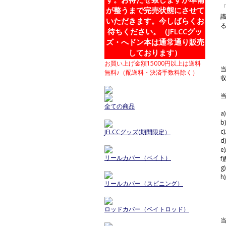
が整うまで完売状態にさせて
いただきます。今しばらくお
待ちください。（JFLCCグッ
ズ・へドン本は通常通り販売
しております）
お買い上げ金額15000円以上は送料
無料♪（配送料・決済手数料除く）
全ての商品
a
b
c
JFLCCグッズ(期間限定）
d
e
リールカバー（ベイト）
f
リールカバー（スピニング）
ロッドカバー（ベイトロッド）