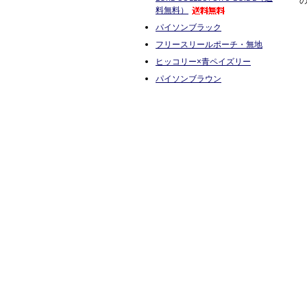
料無料）
パイソンブラック
フリースリールポーチ・無地
ヒッコリー×青ペイズリー
パイソンブラウン