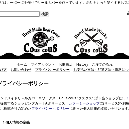
クスクス"は、一点一点手作りでリールカバーを作っています。釣りをもっと楽くするお
ホーム
マイアカウント
お取扱店
History
ご注文の流れ
び方
お問い合わせ
プライバシーポリシー
お支払い方法・配送方法・送料につ
プライバシーポリシー
ンドメイドリ－ルカバー＆ワークス Cous cous "クスクス"(以下当ショップ)は、
の提供するショッピングカートASPサービス
カラーミーショップ
(当サービス)を利
パボ株式会社の定めた
プライバシー・ポリシー
に則った個人情報の取扱いを行います
1.個人情報の定義