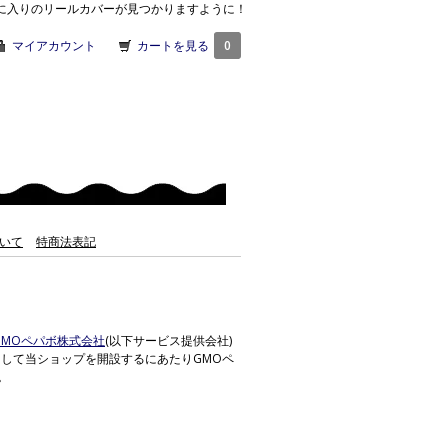
気に入りのリールカバーが見つかりますように！
マイアカウント
カートを見る
0
いて
特商法表記
GMOペパボ株式会社
(以下サービス提供会社)
用して当ショップを開設するにあたりGMOペ
。