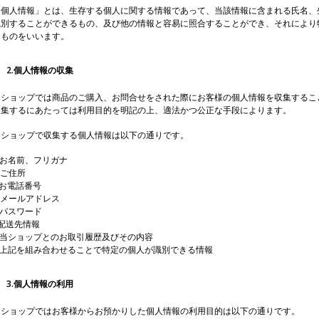
「個人情報」とは、生存する個人に関する情報であって、当該情報に含まれる氏名、
識別することができるもの、及び他の情報と容易に照合することができ、それにより
るものをいいます。
2.個人情報の収集
当ショップでは商品のご購入、お問合せをされた際にお客様の個人情報を収集するこ
収集するにあたっては利用目的を明記の上、適法かつ公正な手段によります。
当ショップで収集する個人情報は以下の通りです。
)お名前、フリガナ
)ご住所
)お電話番号
)メールアドレス
)パスワード
)配送先情報
g)当ショップとのお取引履歴及びその内容
h)上記を組み合わせることで特定の個人が識別できる情報
3.個人情報の利用
当ショップではお客様からお預かりした個人情報の利用目的は以下の通りです。