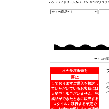
ハンドメイドリールカバーCouscous"
サイズの選
只今受注販売を
停止
しておりますご購入を検討し
ハ
ていただいているお客様には
大変申し訳ございません、完
成品ができたときに販売する
スタイルに移行する予定で
す。お待たせ致しますが準備