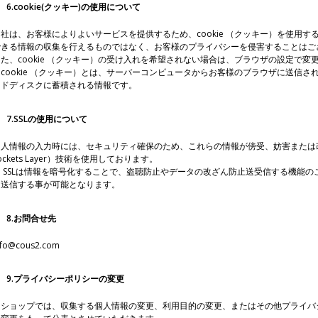
6.cookie(クッキー)の使用について
当社は、お客様によりよいサービスを提供するため、cookie （クッキー）を使用
できる情報の収集を行えるものではなく、お客様のプライバシーを侵害することはご
また、cookie （クッキー）の受け入れを希望されない場合は、ブラウザの設定で変
※cookie （クッキー）とは、サーバーコンピュータからお客様のブラウザに送信
ードディスクに蓄積される情報です。
7.SSLの使用について
個人情報の入力時には、セキュリティ確保のため、これらの情報が傍受、妨害または改ざん
ockets Layer）技術を使用しております。
※ SSLは情報を暗号化することで、盗聴防止やデータの改ざん防止送受信する機能の
を送信する事が可能となります。
8.お問合せ先
nfo@cous2.com
9.プライバシーポリシーの変更
当ショップでは、収集する個人情報の変更、利用目的の変更、またはその他プライバ