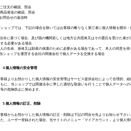
)ご注文の確認、照会
)商品発送の確認、照会
)お問合せの返信時
当ショップでは、下記の場合を除いてはお客様の断りなく第三者に個人情報を開示・
a)法令に基づく場合、及び国の機関若しくは地方公共団体又はその委託を受けた者が
力する必要がある場合
b)人の生命、身体又は財産の保護のために必要がある場合であって、本人の同意を得
c)当ショップを運営する会社の関連会社で個人データを交換する場合
4.個人情報の安全管理
お客様よりお預かりした個人情報の安全管理はサービス提供会社によって合理的、組
ともに、当ショップでは関連法令に準じた適切な取扱いを行うことで個人データへの
い等の危険防止に努めます。
5.個人情報の訂正、削除
お客様からお預かりした個人情報の訂正・削除は下記の問合せ先よりお知らせ下さい
また、ユーザー登録された場合、当サイトのメニュー「マイアカウント」より個人情