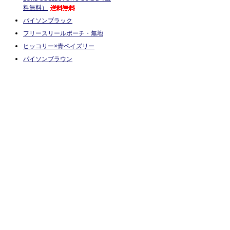
料無料）
パイソンブラック
フリースリールポーチ・無地
ヒッコリー×青ペイズリー
パイソンブラウン