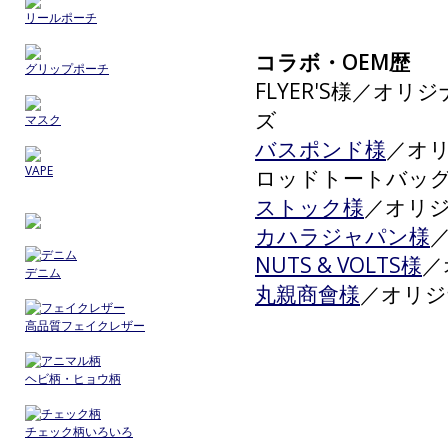
リールポーチ
コラボ・OEM歴
グリップポーチ
FLYER'S様／
ズ
マスク
バスポンド様
／オ
VAPE
ロッドトートバッ
ストック様
／オリ
カハラジャパン様
NUTS & VOLTS様
／
デニム
丸親商會様
／オリジ
高品質フェイクレザー
ヘビ柄・ヒョウ柄
チェック柄いろいろ