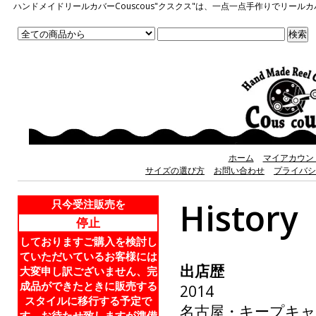
ハンドメイドリールカバーCouscous"クスクス"は、一点一点手作りでリ
ホーム
マイアカウン
サイズの選び方
お問い合わせ
プライバシ
History
只今受注販売を
停止
しておりますご購入を検討し
ていただいているお客様には
出店歴
大変申し訳ございません、完
成品ができたときに販売する
2014
スタイルに移行する予定で
名古屋・キープキャ
す。お待たせ致しますが準備