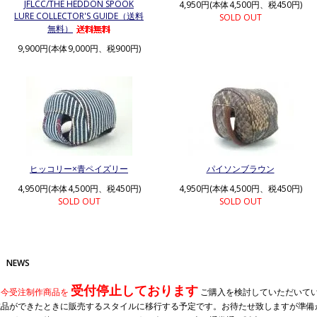
JFLCC/THE HEDDON SPOOK
4,950円(本体4,500円、税450円)
LURE COLLECTOR'S GUIDE（送料
SOLD OUT
無料）
9,900円(本体9,000円、税900円)
ヒッコリー×青ペイズリー
パイソンブラウン
4,950円(本体4,500円、税450円)
4,950円(本体4,500円、税450円)
SOLD OUT
SOLD OUT
NEWS
受付停止しております
只今受注制作商品を
ご購入を検討していただいて
成品ができたときに販売するスタイルに移行する予定です。お待たせ致しますが準備