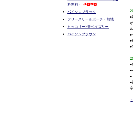
料無料）
2
パイソンブラック
フリースリールポーチ・無地
ヒッコリー×青ペイズリー
パイソンブラウン
●
2
●