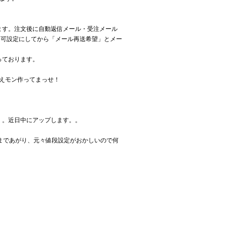
ます。注文後に自動返信メール・受注メール
信許可設定にしてから「メール再送希望」とメー
っております。
えモン作ってまっせ！
。。近日中にアップします。。
まであがり、元々値段設定がおかしいので何