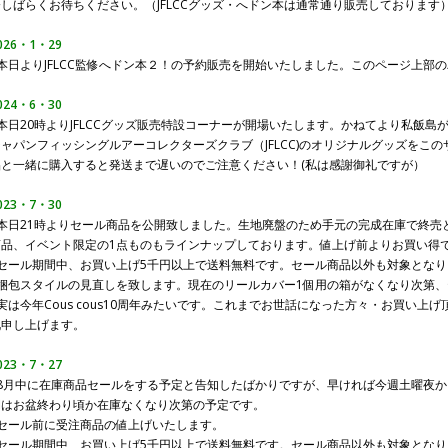
今しばらくお待ちください。（JFLCCグッズ・へドン本は通常通り販売しております
026・1・29
●本日よりJFLCC監修へドン本２！の予約販売を開始いたしました。このページ上部
024・6・30
●本日20時よりJFLCCグッズ販売特設コーナーが開場いたします。かねてより私飯
ジャパンフィッシングルアーコレクターズクラブ（JFLCC)のオリジナルグッズをこ
品と一緒に購入すると発送まで遅いのでご注意ください！(私は感謝御礼ですが）
023・7・30
●本日21時よりセール商品を公開致しました。生地廃盤のため手元の完成在庫で終売
商品、イベント限定の1点ものもラインナップしております。値上げ前よりお買い得
●セール期間中、お買い上げ5千円以上で送料無料です。セール商品以外も対象となり
●梱包スタイルの見直しを致します。現在のリールカバー1個用の箱がなくなり次第、
実は今年Cous cous10周年みたいです。これまでお世話になった方々・お買い
礼申し上げます。
023・7・27
●8月中に在庫商品セールをする予定と告知したばかりですが、早ければ今週土曜夜
間はお盆終わり頃か在庫なくなり次第の予定です。
●セール前に受注商品の値上げいたします。
●セール期間中、お買い上げ5千円以上で送料無料です。セール商品以外も対象となり