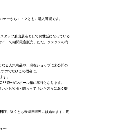
）
のバナーから１・２ともに購入可能です。
島がスタッフ兼出展者としてお世話になっている
のサイトで期間限定販売。ただ、クスクスの商
となる人気商品や、現在ショップに未公開の
ですのでぜひこの機会に。
ます。
OPP袋+ダンボール箱に移行となります。
上げ頂いたお客様・関わって頂いた方々に深く御
か日曜、遅くとも来週日曜夜には始めます。期
ます。