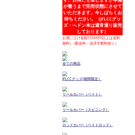
が整うまで完売状態にさせて
いただきます。今しばらくお
待ちください。（JFLCCグッ
ズ・へドン本は通常通り販売
しております）
お買い上げ金額15000円以上は送料
無料♪（配送料・決済手数料除く）
全ての商品
JFLCCグッズ(期間限定）
リールカバー（ベイト）
リールカバー（スピニング）
ロッドカバー（ベイトロッド）