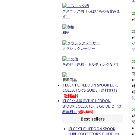
エスニック柄（っぽいものも含みま
2
す）
2
和柄
クラシックレーサー
2
その他（迷彩・キルティングなど）
新着商品
JFLCC/THE HEDDON SPOOK LURE
COLLECTOR'S GUIDE（送料無料）
●
JFLCC公式販売/THE HEDDON
SPOOK COLLECTER 'S GUIDE ２（送
2
料無料）
Best sellers
JFLCC/THE HEDDON SPOOK
LURE COLLECTOR'S GUIDE（送