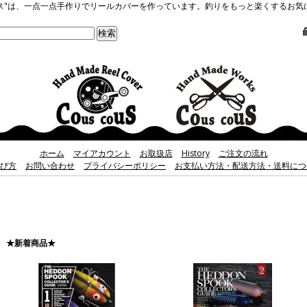
クスクス"は、一点一点手作りでリールカバーを作っています。釣りをもっと楽くするお
ホーム
マイアカウント
お取扱店
History
ご注文の流れ
び方
お問い合わせ
プライバシーポリシー
お支払い方法・配送方法・送料につ
★新着商品★