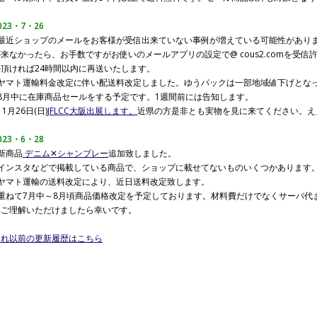
023・7・26
●最近ショップのメールをお客様が受信出来ていない事例が増えている可能性があり
が来なかったら、お手数ですがお使いのメールアプリの設定で@ cous2.comを受
ル頂ければ24時間以内に再送いたします。
●ヤマト運輸料金改定に伴い配送料改定しました。ゆうパックは一部地域値下げとな
●8月中に在庫商品セールをする予定です。1週間前には告知します。
11月26日(日)
JFLCC大阪出展します。
近県の方是非とも実物を見に来てください。え
023・6・28
新商品
デニム✕シャンブレー
追加致しました。
●インスタなどで掲載している商品で、ショップに載せてないものいくつかあります
●ヤマト運輸の送料改定により、近日送料改定致します。
●重ねて7月中～8月頃商品価格改定を予定しております。材料費だけでなくサーバ代
卒ご理解いただけましたら幸いです。
これ以前の更新履歴はこちら