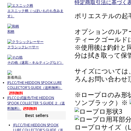
特定商取引法に基づく表記
エスニック柄（っぽいものも含みま
ポリエステルの起
す）
オプションのルア
和柄
ティークゴールド
※使用後は釣針と
クラシックレーサー
分は拭き取って保
その他（迷彩・キルティングなど）
サイズについては
ろんお問い合わせ
新着商品
JFLCC/THE HEDDON SPOOK LURE
COLLECTOR'S GUIDE（送料無料）
※ロープロのみ形
JFLCC公式販売/THE HEDDON
ソンブラック）※
SPOOK COLLECTER 'S GUIDE ２（送
料無料）
Best sellers
ロープロサイズ（
JFLCC/THE HEDDON SPOOK
LURE COLLECTOR'S GUIDE（送