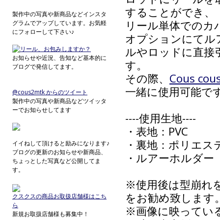
することができ、
製作中の写真や新商品などインスタ
リール単体でのカ
グラムでアップしています。お気軽
にフォローして下さい♪
オプションにてル
ルやロッドに直接
お知らせや近況、告知など基本的に
す。
ブログで発信してます。
その際、
Cous c
一緒に使用可能で
@cous2mtk からのツイート
製作中の写真や新商品などツイッタ
ーでお知らせしてます
----使用生地----
・表地：PVC
・裏地：ポリエス
イイねして頂けると励みになります♪
ブログの更新のお知らせや新商品、
・ルアーホルダー
ちょっとした写真など公開してま
す。
※使用後は型崩れ
をお勧め致します
クスクスの商品お取扱店舗様はこち
ら
※画像に映ってい
新規お取扱店舗様も募集中！