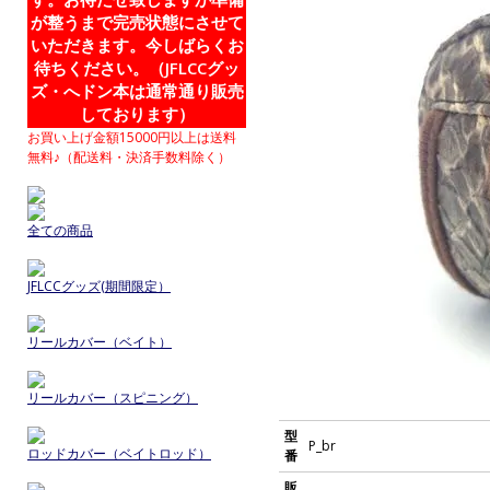
が整うまで完売状態にさせて
いただきます。今しばらくお
待ちください。（JFLCCグッ
ズ・へドン本は通常通り販売
しております）
お買い上げ金額15000円以上は送料
無料♪（配送料・決済手数料除く）
全ての商品
JFLCCグッズ(期間限定）
リールカバー（ベイト）
リールカバー（スピニング）
型
P_br
ロッドカバー（ベイトロッド）
番
販