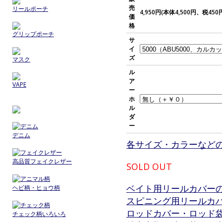
売
リールポーチ
4,950円(本体4,500円、税450
価
格
グリップポーチ
サ
イ
ズ
マスク
ル
ア
VAPE
ー
ホ
ル
ダ
ー
デニム
各サイズ・カラーなど
高品質フェイクレザー
SOLD OUT
ベイト用リールカバー
ヘビ柄・ヒョウ柄
スピニング用リールカ
ロッドカバー・ロッド
チェック柄いろいろ