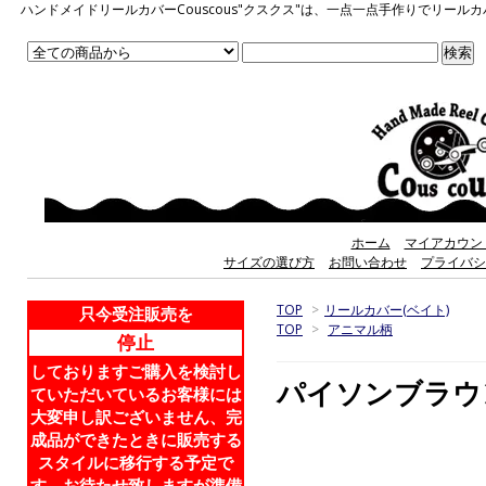
ハンドメイドリールカバーCouscous"クスクス"は、一点一点手作りでリ
ホーム
マイアカウン
サイズの選び方
お問い合わせ
プライバシ
TOP
>
リールカバー(ベイト)
只今受注販売を
TOP
>
アニマル柄
停止
しておりますご購入を検討し
パイソンブラウ
ていただいているお客様には
大変申し訳ございません、完
成品ができたときに販売する
スタイルに移行する予定で
す。お待たせ致しますが準備