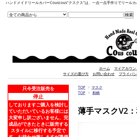
ハンドメイドリールカバーCouscous"クスクス"は、一点一点手作りでリ
ホーム
マイアカウン
サイズの選び方
お問い合わせ
プライバシ
TOP
>
マスク
只今受注販売を
TOP
>
和柄
停止
しておりますご購入を検討し
薄手マスクV2
ていただいているお客様には
大変申し訳ございません、完
成品ができたときに販売する
スタイルに移行する予定で
す。お待たせ致しますが準備