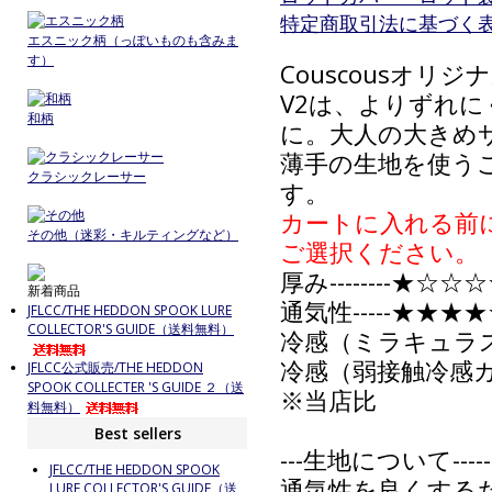
特定商取引法に基づく表記
エスニック柄（っぽいものも含みま
す）
Couscousオ
V2は、よりずれ
和柄
に。大人の大きめ
薄手の生地を使う
クラシックレーサー
す。
カートに入れる前
その他（迷彩・キルティングなど）
ご選択ください。
厚み--------★☆☆
新着商品
通気性-----★★★
JFLCC/THE HEDDON SPOOK LURE
COLLECTOR'S GUIDE（送料無料）
冷感（ミラキュラスク
冷感（弱接触冷感ガーゼ
JFLCC公式販売/THE HEDDON
SPOOK COLLECTER 'S GUIDE ２（送
※当店比
料無料）
Best sellers
---生地について---------
JFLCC/THE HEDDON SPOOK
通気性を良くする
LURE COLLECTOR'S GUIDE（送