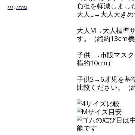
負担を軽減しまし
RSS
/
ATOM
大人L→大人大きめサ
大人M→大人標準
す。（縦約13cm横約
子供L→市販マスク
横約10cm）
子供S→6才児を
比較ください。（縦