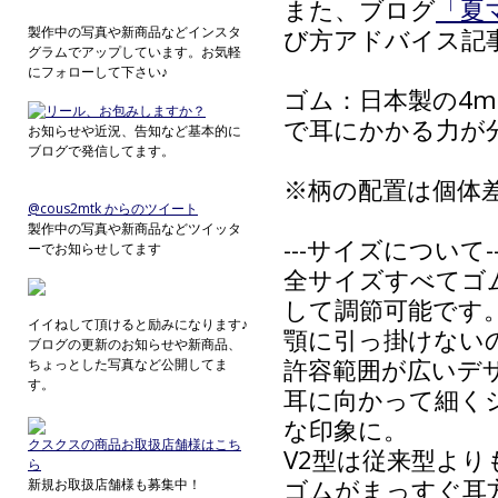
また、ブログ
「夏
製作中の写真や新商品などインスタ
び方アドバイス記
グラムでアップしています。お気軽
にフォローして下さい♪
ゴム：日本製の4
で耳にかかる力が
お知らせや近況、告知など基本的に
ブログで発信してます。
※柄の配置は個体
@cous2mtk からのツイート
製作中の写真や新商品などツイッタ
---サイズについて-------
ーでお知らせしてます
全サイズすべてゴ
して調節可能です
イイねして頂けると励みになります♪
顎に引っ掛けない
ブログの更新のお知らせや新商品、
許容範囲が広いデ
ちょっとした写真など公開してま
す。
耳に向かって細く
な印象に。
クスクスの商品お取扱店舗様はこち
V2型は従来型よ
ら
ゴムがまっすぐ耳
新規お取扱店舗様も募集中！