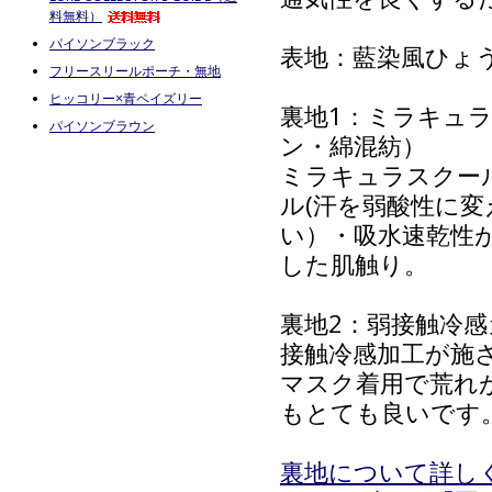
料無料）
パイソンブラック
表地：藍染風ひょう
フリースリールポーチ・無地
ヒッコリー×青ペイズリー
裏地1：ミラキュ
パイソンブラウン
ン・綿混紡）
ミラキュラスクー
ル(汗を弱酸性に変
い）・吸水速乾性
した肌触り。
裏地2：弱接触冷感ガー
接触冷感加工が施
マスク着用で荒れ
もとても良いです
裏地について詳し