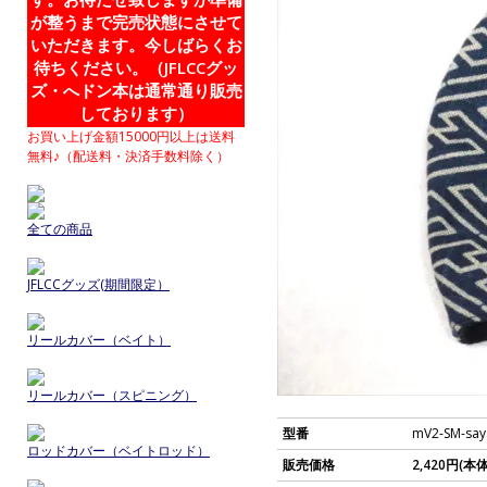
が整うまで完売状態にさせて
いただきます。今しばらくお
待ちください。（JFLCCグッ
ズ・へドン本は通常通り販売
しております）
お買い上げ金額15000円以上は送料
無料♪（配送料・決済手数料除く）
全ての商品
JFLCCグッズ(期間限定）
リールカバー（ベイト）
リールカバー（スピニング）
型番
mV2-SM-say
ロッドカバー（ベイトロッド）
販売価格
2,420円(本