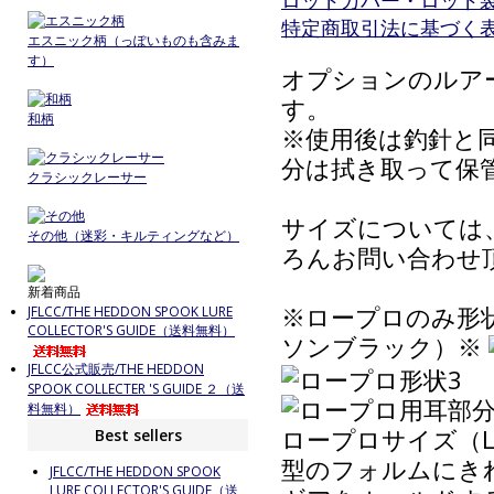
ロッドカバー・ロッド
特定商取引法に基づく表記
エスニック柄（っぽいものも含みま
す）
オプションのルア
す。
和柄
※使用後は釣針と
分は拭き取って保
クラシックレーサー
サイズについては
その他（迷彩・キルティングなど）
ろんお問い合わせ
新着商品
※ロープロのみ形
JFLCC/THE HEDDON SPOOK LURE
COLLECTOR'S GUIDE（送料無料）
ソンブラック）※
JFLCC公式販売/THE HEDDON
SPOOK COLLECTER 'S GUIDE ２（送
料無料）
ロープロサイズ（
Best sellers
型のフォルムにき
JFLCC/THE HEDDON SPOOK
LURE COLLECTOR'S GUIDE（送