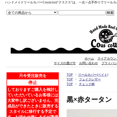
ハンドメイドリールカバーCouscous"クスクス"は、一点一点手作りでリ
ホーム
マイアカウン
サイズの選び方
お問い合わせ
プライバシ
TOP
>
リールカバー(ベイト)
只今受注販売を
TOP
>
フェイクレザー
停止
TOP
>
チェック柄
しておりますご購入を検討し
ていただいているお客様には
黒×赤タータン
大変申し訳ございません、完
成品ができたときに販売する
スタイルに移行する予定で
す。お待たせ致しますが準備