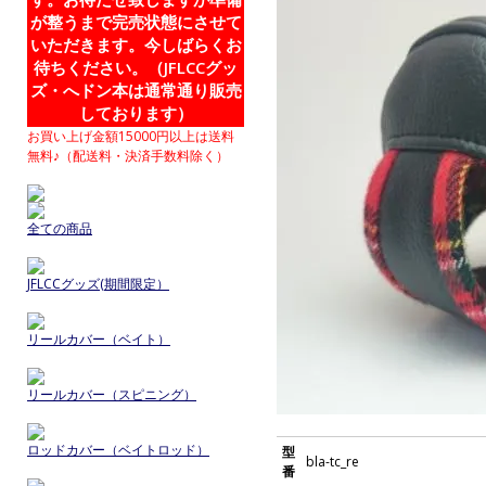
が整うまで完売状態にさせて
いただきます。今しばらくお
待ちください。（JFLCCグッ
ズ・へドン本は通常通り販売
しております）
お買い上げ金額15000円以上は送料
無料♪（配送料・決済手数料除く）
全ての商品
JFLCCグッズ(期間限定）
リールカバー（ベイト）
リールカバー（スピニング）
ロッドカバー（ベイトロッド）
型
bla-tc_re
番