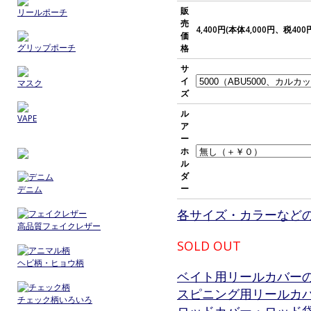
販
リールポーチ
売
4,400円(本体4,000円、税400
価
グリップポーチ
格
サ
イ
マスク
ズ
ル
VAPE
ア
ー
ホ
ル
ダ
ー
デニム
各サイズ・カラーなど
高品質フェイクレザー
SOLD OUT
ヘビ柄・ヒョウ柄
ベイト用リールカバー
スピニング用リールカ
チェック柄いろいろ