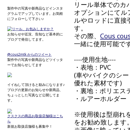
リール単体でのカ
製作中の写真や新商品などインスタ
オプションにてル
グラムでアップしています。お気軽
ルやロッドに直接
にフォローして下さい♪
す。
その際、
Cous c
お知らせや近況、告知など基本的に
ブログで発信してます。
一緒に使用可能で
@cous2mtk からのツイート
----使用生地----
製作中の写真や新商品などツイッタ
ーでお知らせしてます
・表地：PVC
(車やバイクのシ
優れた素材です)
イイねして頂けると励みになります♪
・裏地：ポリエス
ブログの更新のお知らせや新商品、
ちょっとした写真など公開してま
・ルアーホルダー
す。
※使用後は型崩れ
クスクスの商品お取扱店舗様はこち
をお勧め致します
ら
新規お取扱店舗様も募集中！
※画像に映ってい